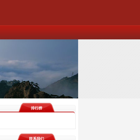
排行榜
联系我们