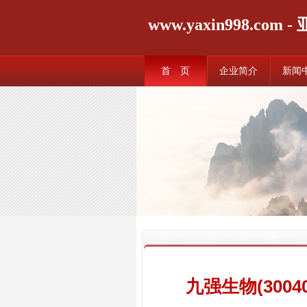
www.yaxin998.com
首 页
企业简介
新闻
九强生物(3004